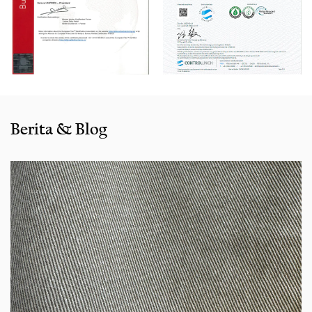
Dengan pengalaman penjualan yang kaya dan layanan
yang baik, produk kami menjual dengan baik di semua
kota dan provinsi di sekitar Cina, dan juga diekspor ke klien
di negara -negara dan daerah seperti AS, Indonesia,
Bangladesh, Kolombia, Mesir, Maroko dll. Kami juga bekerja
sama dengan banyak merek termasuk Inditex, Gap, Tom
Penjahit, Walmart, Lidl, ALD. Apakah memilih produk saat ini
Berita & Blog
dari katalog kami atau mencari bantuan teknik untuk
aplikasi Anda untuk aplikasi Anda, Anda dapat berbicara
dengan pusat layanan pelanggan kami tentang
persyaratan sumber Anda.