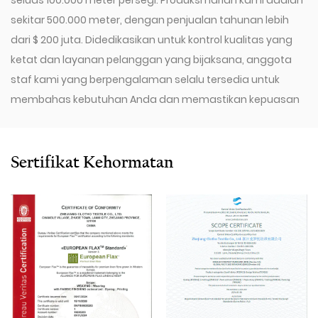
seluas 100.000 meter persegi. Produksi harian kami adalah
sekitar 500.000 meter, dengan penjualan tahunan lebih
dari $ 200 juta. Didedikasikan untuk kontrol kualitas yang
ketat dan layanan pelanggan yang bijaksana, anggota
staf kami yang berpengalaman selalu tersedia untuk
membahas kebutuhan Anda dan memastikan kepuasan
pelanggan penuh.
Sejak 2009, perusahaan kami telah berinvestasi dalam
serangkaian peralatan canggih, termasuk 600 alat tenun
Sertifikat Kehormatan
Air-Jet Toyota, 300 alat tenun Air-Jet Picanol
Omniplusumum Air-Jet, dan 100 alat tenun picanol rapier.
Kami juga memiliki mesin gambar Swiss Staubli Delta110,
mesin Winder Otomatis Italia Savio, mesin ukuran Karl
Mayer Jerman, mesin warping berkecepatan tinggi Swiss
Benninger, sistem EVS, dan kompresor udara Sullair
Amerika.