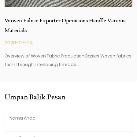
er Operations Handle Various
Can Antimicrobial O
Products?
2026-07-17
ric Production Basics Woven fabrics
Functional Textiles Dra
g threads ...
Outdoor Fabric is receivi
Umpan Balik Pesan