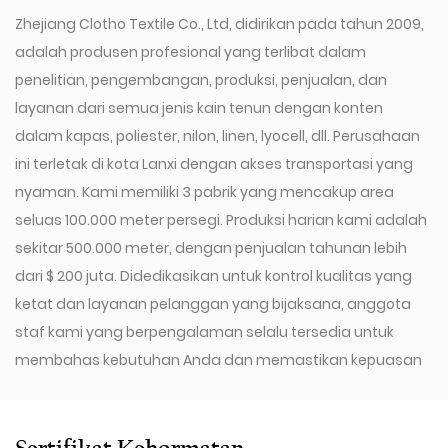
Zhejiang Clotho Textile Co., Ltd, didirikan pada tahun 2009,
adalah produsen profesional yang terlibat dalam
penelitian, pengembangan, produksi, penjualan, dan
layanan dari semua jenis kain tenun dengan konten
dalam kapas, poliester, nilon, linen, lyocell, dll. Perusahaan
ini terletak di kota Lanxi dengan akses transportasi yang
nyaman. Kami memiliki 3 pabrik yang mencakup area
seluas 100.000 meter persegi. Produksi harian kami adalah
sekitar 500.000 meter, dengan penjualan tahunan lebih
dari $ 200 juta. Didedikasikan untuk kontrol kualitas yang
ketat dan layanan pelanggan yang bijaksana, anggota
staf kami yang berpengalaman selalu tersedia untuk
membahas kebutuhan Anda dan memastikan kepuasan
pelanggan penuh.
Sejak 2009, perusahaan kami telah berinvestasi dalam
serangkaian peralatan canggih, termasuk 600 alat tenun