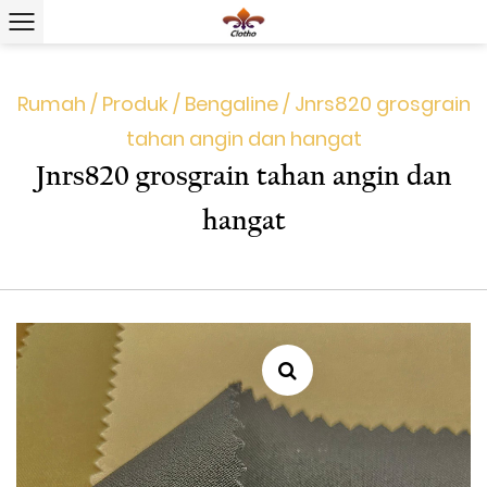
Rumah
/
Produk
/
Bengaline
/
Jnrs820 grosgrain
tahan angin dan hangat
Jnrs820 grosgrain tahan angin dan
hangat