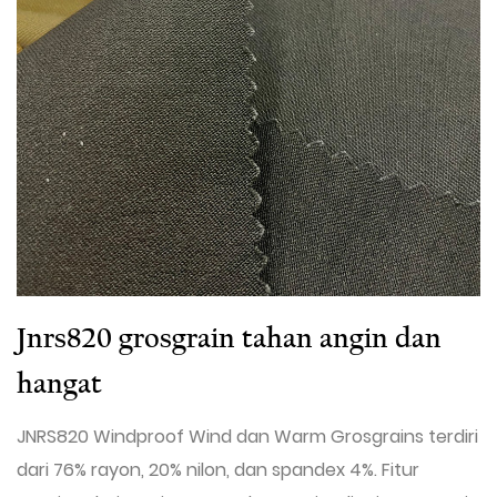
Jnrs820 grosgrain tahan angin dan
hangat
JNRS820 Windproof Wind dan Warm Grosgrains terdiri
dari 76% rayon, 20% nilon, dan spandex 4%. Fitur