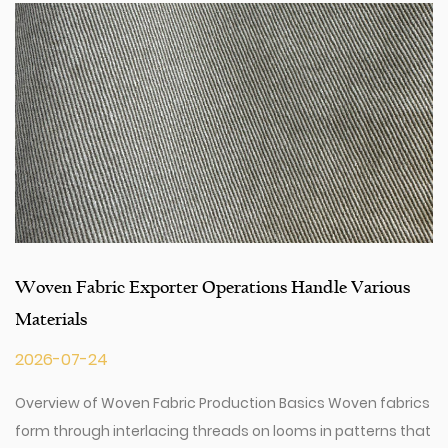
dengan pusat layanan pelanggan kami tentang
persyaratan sumber Anda.
tions Handle Various
Can Antimicrobial Outdoor F
Products?
2026-07-17
tion Basics Woven fabrics
Functional Textiles Draw Industry 
 on looms in patterns that
Outdoor Fabric is receiving incre