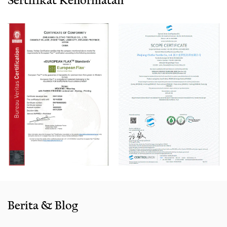
Sertifikat Kehormatan
Air-Jet Toyota, 300 alat tenun Air-Jet Picanol
Omniplusumum Air-Jet, dan 100 alat tenun picanol rapier.
Kami juga memiliki mesin gambar Swiss Staubli Delta110,
mesin Winder Otomatis Italia Savio, mesin ukuran Karl
Mayer Jerman, mesin warping berkecepatan tinggi Swiss
Benninger, sistem EVS, dan kompresor udara Sullair
Amerika.
Dengan pengalaman penjualan yang kaya dan layanan
yang baik, produk kami menjual dengan baik di semua
kota dan provinsi di sekitar Cina, dan juga diekspor ke klien
di negara -negara dan daerah seperti AS, Indonesia,
Bangladesh, Kolombia, Mesir, Maroko dll. Kami juga bekerja
sama dengan banyak merek termasuk Inditex, Gap, Tom
Penjahit, Walmart, Lidl, ALD. Apakah memilih produk saat ini
Berita & Blog
dari katalog kami atau mencari bantuan teknik untuk
aplikasi Anda untuk aplikasi Anda, Anda dapat berbicara