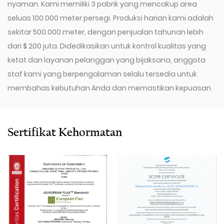
nyaman. Kami memiliki 3 pabrik yang mencakup area
seluas 100.000 meter persegi. Produksi harian kami adalah
sekitar 500.000 meter, dengan penjualan tahunan lebih
dari $ 200 juta. Didedikasikan untuk kontrol kualitas yang
ketat dan layanan pelanggan yang bijaksana, anggota
staf kami yang berpengalaman selalu tersedia untuk
membahas kebutuhan Anda dan memastikan kepuasan
pelanggan penuh.
Sejak 2009, perusahaan kami telah berinvestasi dalam
serangkaian peralatan canggih, termasuk 600 alat tenun
Sertifikat Kehormatan
Air-Jet Toyota, 300 alat tenun Air-Jet Picanol
Omniplusumum Air-Jet, dan 100 alat tenun picanol rapier.
Kami juga memiliki mesin gambar Swiss Staubli Delta110,
mesin Winder Otomatis Italia Savio, mesin ukuran Karl
Mayer Jerman, mesin warping berkecepatan tinggi Swiss
Benninger, sistem EVS, dan kompresor udara Sullair