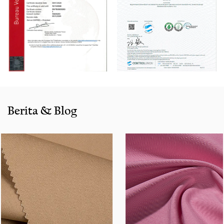
Amerika.
Dengan pengalaman penjualan yang kaya dan layanan
yang baik, produk kami menjual dengan baik di semua
kota dan provinsi di sekitar Cina, dan juga diekspor ke klien
di negara -negara dan daerah seperti AS, Indonesia,
Bangladesh, Kolombia, Mesir, Maroko dll. Kami juga bekerja
sama dengan banyak merek termasuk Inditex, Gap, Tom
Penjahit, Walmart, Lidl, ALD. Apakah memilih produk saat ini
Berita & Blog
dari katalog kami atau mencari bantuan teknik untuk
aplikasi Anda untuk aplikasi Anda, Anda dapat berbicara
dengan pusat layanan pelanggan kami tentang
persyaratan sumber Anda.